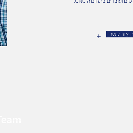
ם ועובדים בתחום ה CNC.
 צור קשר
+
רח' ההגנה 17 אור יה