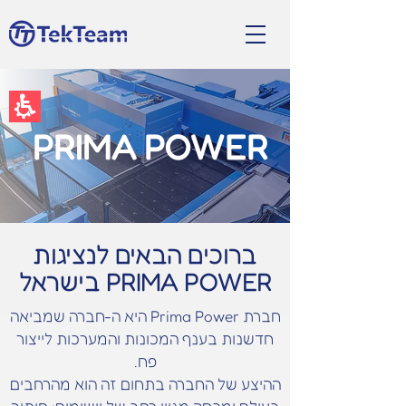
תחילתו
של
EN
דף
אינטרנט,
לחץ
אנטר
כדי
לעבור
PRIMA POWER
לאזור
תוכן
מרכזי
ברוכים הבאים לנציגות
PRIMA POWER בישראל
חברת Prima Power היא ה-חברה שמביאה
חדשנות בענף המכונות והמערכות לייצור
פח.
ההיצע של החברה בתחום זה הוא מהרחבים