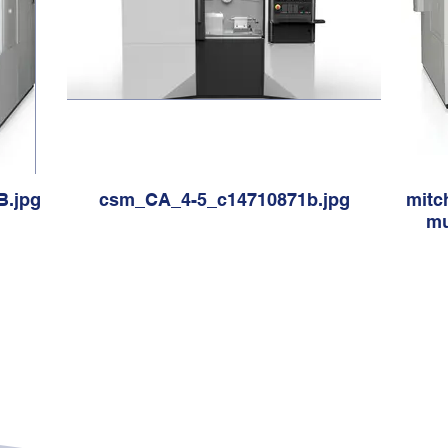
B.jpg
csm_CA_4-5_c14710871b.jpg
mitc
mu