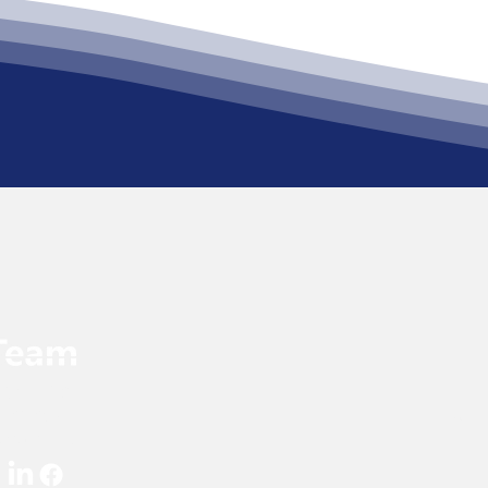
רח' ההגנה 17 אור יה
6323576
am.co.il