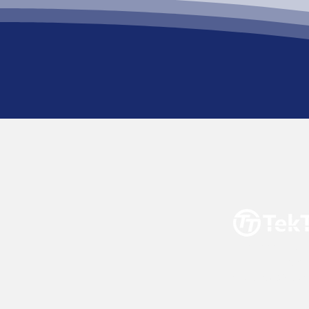
ודה
03-
tekteam@tekte