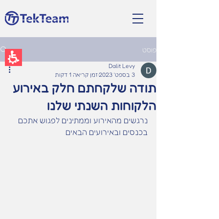
תחילתו
של
EN
דף
אינטרנט,
לחץ
אנטר
פוסט
כדי
לעבור
Dalit Levy
לאזור
3 בספט׳ 2023
זמן קריאה 1 דקות
תוכן
תודה שלקחתם חלק באירוע
מרכזי
הלקוחות השנתי שלנו
נרגשים מהאירוע וממתינים לפגוש אתכם 
בכנסים ובאירועים הבאים