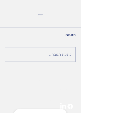
תגובות
זה לא רק גודל החלקים זה
כתיבת תגובה...
גם המחיר ! UMC-1250 /
UMC-1000 במחיר ללא
תחרות
צרו איתנו קשר
רח' ההגנה 17 אור יהודה
03-6323576
tekteam@tekteam.co.il