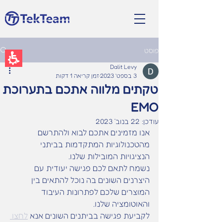
תחילתו
של
EN
דף
אינטרנט,
לחץ
אנטר
פוסט
כדי
לעבור
Dalit Levy
לאזור
3 בספט׳ 2023
זמן קריאה 1 דקות
תוכן
טקתים מלווה אתכם בתערוכת
מרכזי
EMO
עודכן:
22 בנוב׳ 2023
אנו מזמינים אתכם לבוא ולהתרשם 
מהטכנולוגיות המתקדמות בביתני 
הנציגויות המובילות שלנו. 
נשמח לתאם לכם פגישה יעודית עם 
היצרנים השונים בה נוכל להתאים בין 
המוצרים שלכם לפתרונות העיבוד 
והאוטומציה שלנו. 
לקביעת פגישה בביתנים השונים אנא 
לחצו 