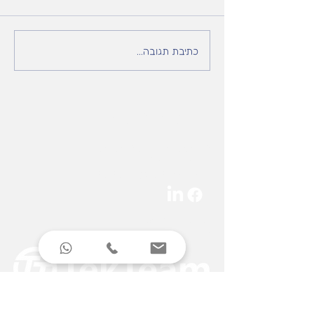
זה לא רק גודל החלקים זה
כתיבת תגובה...
גם המחיר ! UMC-1250 /
UMC-1000 במחיר ללא
תחרות
צרו איתנו קשר
רח' ההגנה 17 אור יהודה
03-6323576
tekteam@tekteam.co.il
הצהרת נגישות
מדיניות הפרטיות